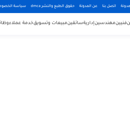
دونة
اتصل بنا
عن المدونة
حقوق الطبع والنشر dmca
سياسة الخصوص
ن
فنيين
مهندسين
إدارية
سائقين
مبيعات وتسويق
خدمة عملاء
وظائ