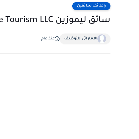
وظائف سائقين
سائق ليموزين Smarttrip Adventure Tourism LLC | دبي
الاماراتى للتوظيف
منذ عام