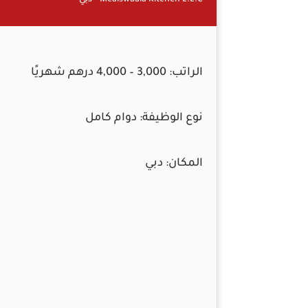
Mealswaala Kitchen L.L.C – دبي
الراتب:
3,000 – 4,000 درهم شهريًا
نوع الوظيفة:
دوام كامل
المكان:
دبي