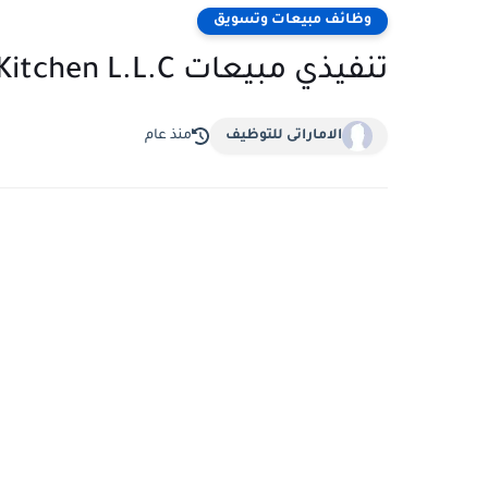
وظائف مبيعات وتسويق
تنفيذي مبيعات Mealswaala Kitchen L.L.C – دبي
الاماراتى للتوظيف
منذ عام