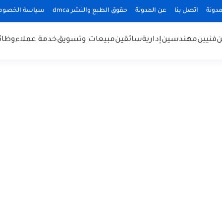
دونة
اتصل بنا
عن المدونة
حقوق الطبع والنشر dmca
سياسة الخصوص
ن
فنيين
مهندسين
إدارية
سائقين
مبيعات وتسويق
خدمة عملاء
وظائ