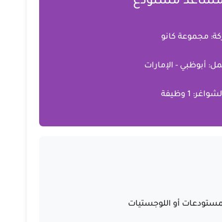
مساعد مستودع
ة:
مجموعة كانو
مل:
أبوظبي - الإمارات
لشواغر:
1 وظيفة