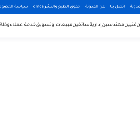
دونة
اتصل بنا
عن المدونة
حقوق الطبع والنشر dmca
سياسة الخصوص
ن
فنيين
مهندسين
إدارية
سائقين
مبيعات وتسويق
خدمة عملاء
وظائ