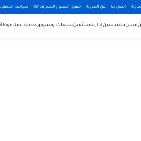
دونة
اتصل بنا
عن المدونة
حقوق الطبع والنشر dmca
سياسة الخصوص
ن
فنيين
مهندسين
إدارية
سائقين
مبيعات وتسويق
خدمة عملاء
وظائ