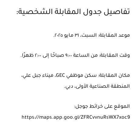
تفاصيل جدول المقابلة الشخصية:
موعد المقابلة: السبت، ٣١ مايو ٢٠٢٥.
وقت المقابلة: من الساعة ٩:٠٠ صباحًا إلى ٢:٠٠ ظهرًا.
مكان المقابلة: سكن موظفي GEC، ميناء جبل علي،
المنطقة الصناعية الأولى، دبي.
الموقع على خرائط جوجل:
https://maps.app.goo.gl/ZFRCvvnuRsWX7xoc9