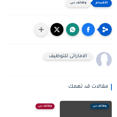
وظائف دبى
الاماراتى للتوظيف
مقالات قد تهمك
وظائف دبى
وظائف دبى