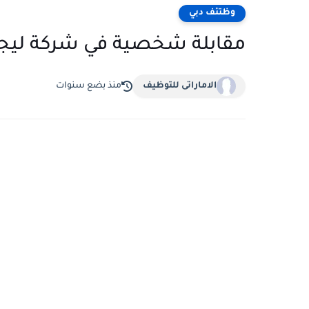
وظتئف دبي
مقابلة شخصية في شركة ليجا
الاماراتى للتوظيف
منذ بضع سنوات