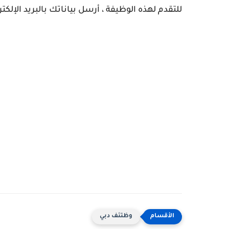
للتقدم لهذه الوظيفة ، أرسل بياناتك بالبريد الإلكتروني إلى omes.ae
وظتئف دبي