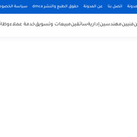
دونة
اتصل بنا
عن المدونة
حقوق الطبع والنشر dmca
سياسة الخصوص
ن
فنيين
مهندسين
إدارية
سائقين
مبيعات وتسويق
خدمة عملاء
وظائ