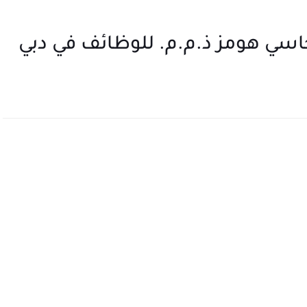
سي هومز ذ.م.م. للوظائف في دبي