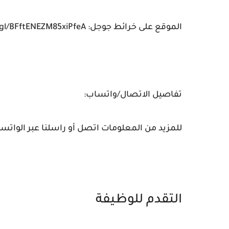
الموقع على خرائط جوجل: https://maps.app.goo.gl/BFftENEZM85xiPfeA
تفاصيل الاتصال/واتساب:
للمزيد من المعلومات اتصل أو راسلنا عبر الواتساب: +971 58 81
التقدم للوظيفة