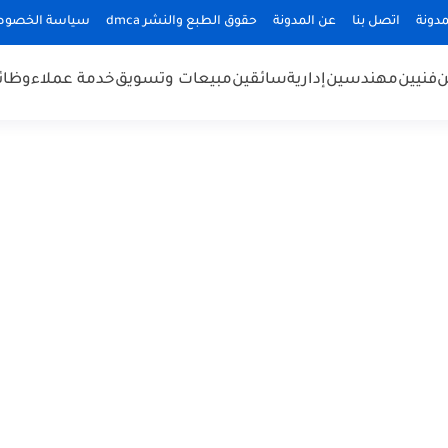
دونة
اتصل بنا
عن المدونة
حقوق الطبع والنشر dmca
سياسة الخصوص
ن
فنيين
مهندسين
إدارية
سائقين
مبيعات وتسويق
خدمة عملاء
وظائ