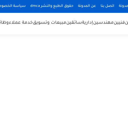
دونة
اتصل بنا
عن المدونة
حقوق الطبع والنشر dmca
سياسة الخصوص
ن
فنيين
مهندسين
إدارية
سائقين
مبيعات وتسويق
خدمة عملاء
وظائ