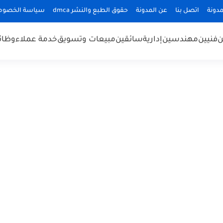
دونة
اتصل بنا
عن المدونة
حقوق الطبع والنشر dmca
سياسة الخصوص
ن
فنيين
مهندسين
إدارية
سائقين
مبيعات وتسويق
خدمة عملاء
وظائ