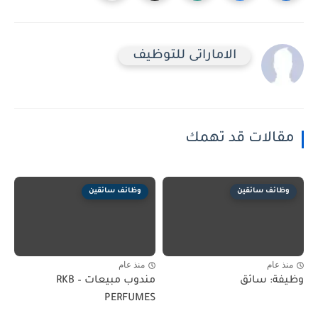
الاماراتى للتوظيف
مقالات قد تهمك
وظائف سائقين
وظائف سائقين
منذ عام
منذ عام
وظيفة: سائق
مندوب مبيعات – RKB
PERFUMES