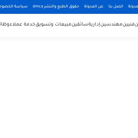
دونة
اتصل بنا
عن المدونة
حقوق الطبع والنشر dmca
سياسة الخصوص
ن
فنيين
مهندسين
إدارية
سائقين
مبيعات وتسويق
خدمة عملاء
وظائ