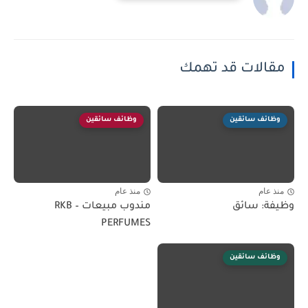
مقالات قد تهمك
وظائف سائقين
وظائف سائقين
منذ عام
منذ عام
وظيفة: سائق
مندوب مبيعات – RKB
PERFUMES
وظائف سائقين