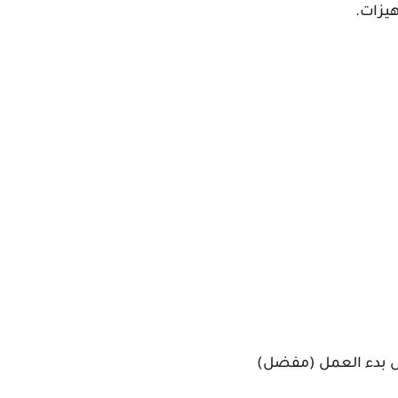
هيزات.
بل بدء العمل (مفضل)