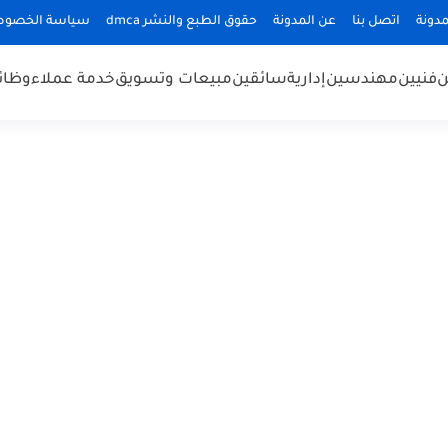
دونة
اتصل بنا
عن المدونة
حقوق الطبع والنشر dmca
سياسة الخصوص
ن
فنيين
مهندسين
إدارية
سائقين
مبيعات وتسويق
خدمة عملاء
وظائ