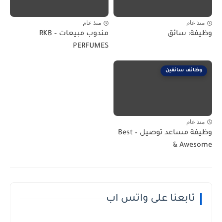
منذ عام
منذ عام
وظيفة: سائق
مندوب مبيعات – RKB
PERFUMES
وظائف سائقين
منذ عام
وظيفة مساعد توصيل – Best
& Awesome
تابعنا على واتس اب