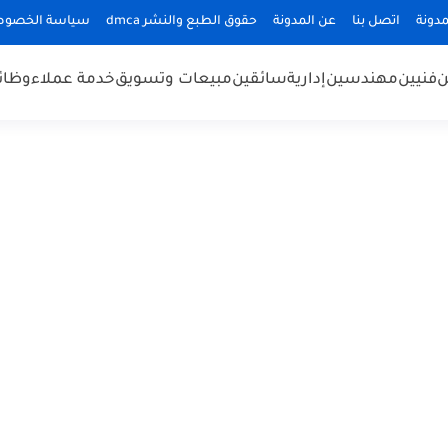
دونة
اتصل بنا
عن المدونة
حقوق الطبع والنشر dmca
سياسة الخصوص
ن
فنيين
مهندسين
إدارية
سائقين
مبيعات وتسويق
خدمة عملاء
وظائ