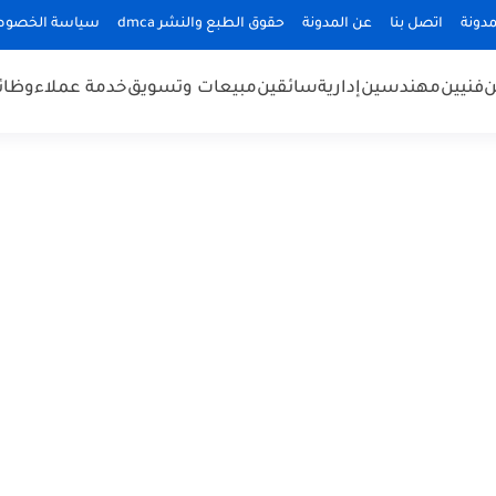
دونة
اتصل بنا
عن المدونة
حقوق الطبع والنشر dmca
سياسة الخصوص
ن
فنيين
مهندسين
إدارية
سائقين
مبيعات وتسويق
خدمة عملاء
وظائ