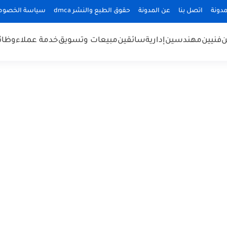
دونة
اتصل بنا
عن المدونة
حقوق الطبع والنشر dmca
سياسة الخصوص
ن
فنيين
مهندسين
إدارية
سائقين
مبيعات وتسويق
خدمة عملاء
وظائ