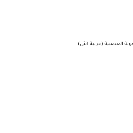
وية العصبية (عربية انثى)