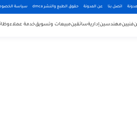
دونة
اتصل بنا
عن المدونة
حقوق الطبع والنشر dmca
سياسة الخصوص
ن
فنيين
مهندسين
إدارية
سائقين
مبيعات وتسويق
خدمة عملاء
وظائ