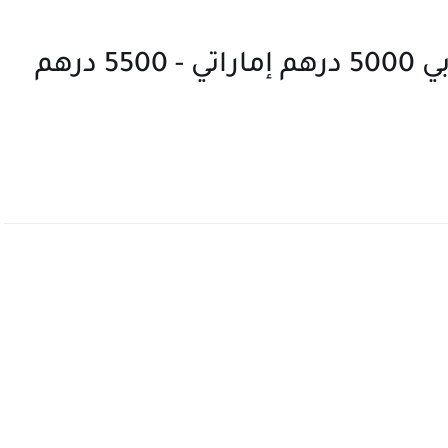
محاسب مجموعة تومسون دبي 5000 درهم إماراتي - 5500 درهم