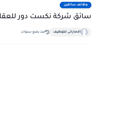
وظائف سائقين
سائق شركة نكست دور للعقارات ذ.م.م دب
الاماراتى للتوظيف
منذ بضع سنوات