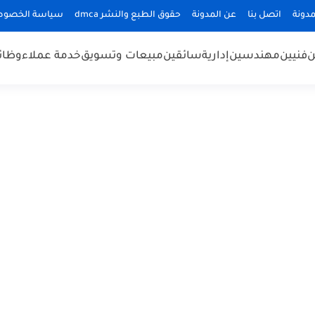
دونة
اتصل بنا
عن المدونة
حقوق الطبع والنشر dmca
سياسة الخصوص
ن
فنيين
مهندسين
إدارية
سائقين
مبيعات وتسويق
خدمة عملاء
وظائ