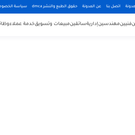
دونة
اتصل بنا
عن المدونة
حقوق الطبع والنشر dmca
سياسة الخصوص
ن
فنيين
مهندسين
إدارية
سائقين
مبيعات وتسويق
خدمة عملاء
وظائ