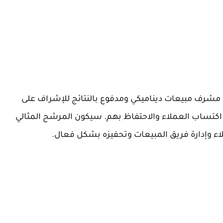
ركة Amrut Pure Drinking Water LLC عن مشرف مبيعات ديناميكي ومدفوع بالنتائج للإشراف على
ة اكتساب العملاء والاحتفاظ بهم. سيكون المرشح المثالي
ء وإدارة فريق المبيعات وتحفيزه بشكل فعال.