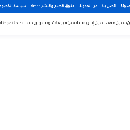
دونة
اتصل بنا
عن المدونة
حقوق الطبع والنشر dmca
سياسة الخصوص
ن
فنيين
مهندسين
إدارية
سائقين
مبيعات وتسويق
خدمة عملاء
وظائ