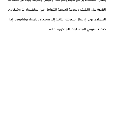
إتقان استخدام برامج مايكروسوفت أوفيس وسرعة جيدة في الطباعة
القدرة على التكيف وسرعة البديهة للتعامل مع استفسارات وشكاوى
العملاء. يرجى إرسال سيرتك الذاتية إلى josephb@vfsglobal.com إذا
كنت تستوفي المتطلبات المذكورة أعلاه.