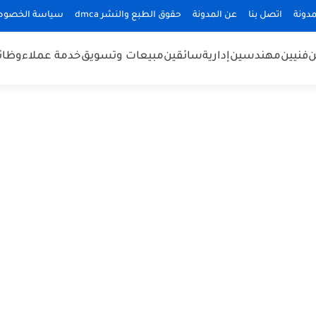
دونة
اتصل بنا
عن المدونة
حقوق الطبع والنشر dmca
سياسة الخصوص
ن
فنيين
مهندسين
إدارية
سائقين
مبيعات وتسويق
خدمة عملاء
وظائ