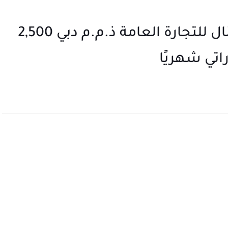
محاسب برايت زون انترناشيونال للتجارة العامة ذ.م.م دبي 2,500