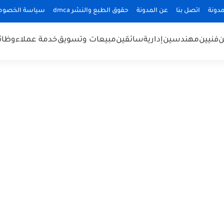
دونة
اتصل بنا
عن المدونة
حقوق الطبع والنشر dmca
سياسة الخصوص
ن
فنيين
مهندسين
إدارية
سائقين
مبيعات وتسويق
خدمة عملاء
وظائ