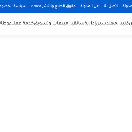
دونة
اتصل بنا
عن المدونة
حقوق الطبع والنشر dmca
سياسة الخصوص
ن
فنيين
مهندسين
إدارية
سائقين
مبيعات وتسويق
خدمة عملاء
وظائ