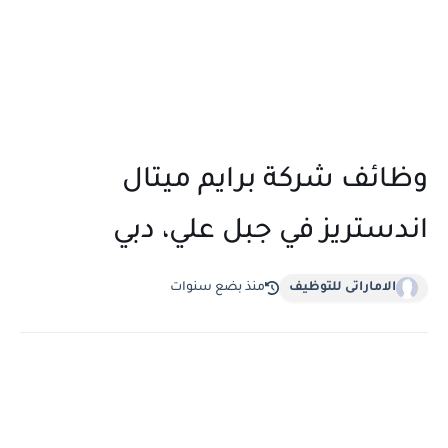
وظائف شركة برايم ميتال
اندستريز في جبل علي، دبي
الاماراتى للتوظيف
منذ بضع سنوات