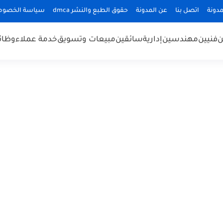
دونة
اتصل بنا
عن المدونة
حقوق الطبع والنشر dmca
سياسة الخصوص
ن
فنيين
مهندسين
إدارية
سائقين
مبيعات وتسويق
خدمة عملاء
وظائ