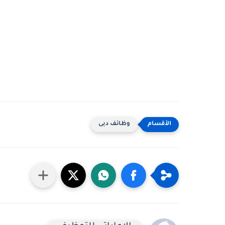
وظائف دبى