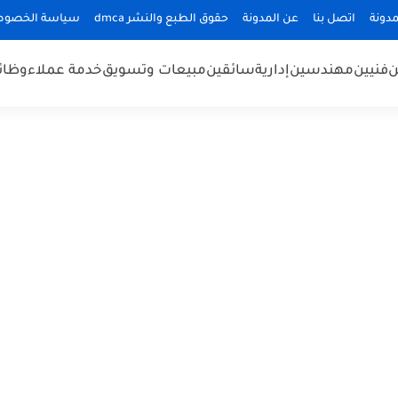
دونة
اتصل بنا
عن المدونة
حقوق الطبع والنشر dmca
سياسة الخصوص
ن
فنيين
مهندسين
إدارية
سائقين
مبيعات وتسويق
خدمة عملاء
وظائ