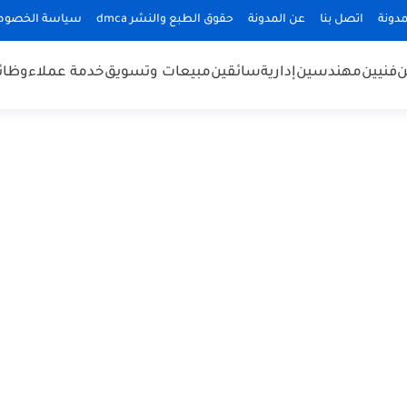
دونة
اتصل بنا
عن المدونة
حقوق الطبع والنشر dmca
سياسة الخصوص
ن
فنيين
مهندسين
إدارية
سائقين
مبيعات وتسويق
خدمة عملاء
وظائ