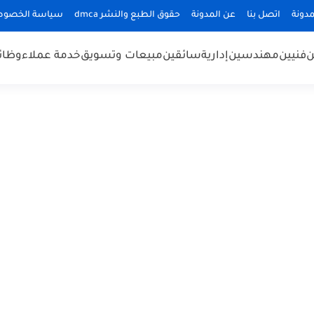
دونة
اتصل بنا
عن المدونة
حقوق الطبع والنشر dmca
سياسة الخصوص
ن
فنيين
مهندسين
إدارية
سائقين
مبيعات وتسويق
خدمة عملاء
وظائ