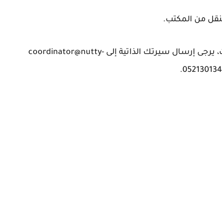
تعليمات التقديم: إذا كنت تستوفي هذه المتطلبات، يرجى إرسال سيرتك الذاتية إلى coordinator@nutty-