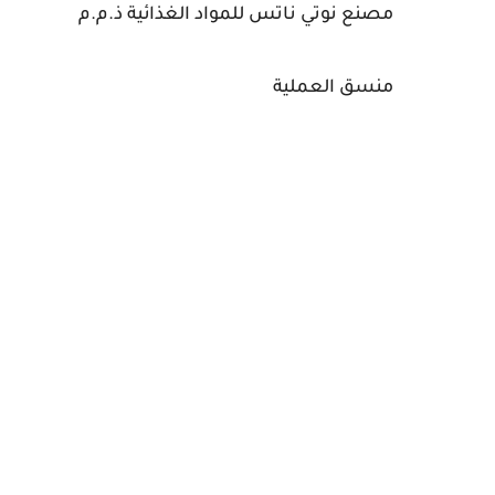
مصنع نوتي ناتس للمواد الغذائية ذ.م.م
منسق العملية