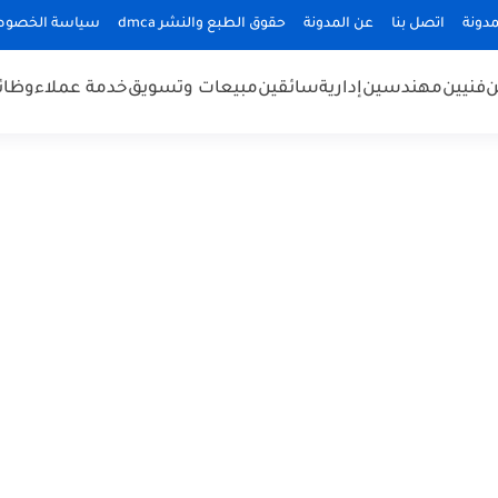
دونة
اتصل بنا
عن المدونة
حقوق الطبع والنشر dmca
سياسة الخصوص
ن
فنيين
مهندسين
إدارية
سائقين
مبيعات وتسويق
خدمة عملاء
وظائ