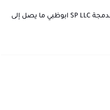
محاسب عام أعمال العزل المدمجة SP LLC ابوظبي ما يصل إلى