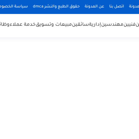
دونة
اتصل بنا
عن المدونة
حقوق الطبع والنشر dmca
سياسة الخصوص
ن
فنيين
مهندسين
إدارية
سائقين
مبيعات وتسويق
خدمة عملاء
وظائ