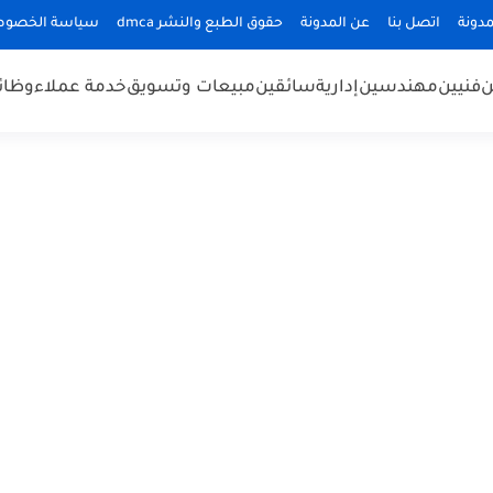
دونة
اتصل بنا
عن المدونة
حقوق الطبع والنشر dmca
سياسة الخصوص
ن
فنيين
مهندسين
إدارية
سائقين
مبيعات وتسويق
خدمة عملاء
وظائ