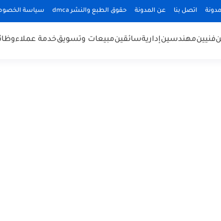
دونة
اتصل بنا
عن المدونة
حقوق الطبع والنشر dmca
سياسة الخصوص
ن
فنيين
مهندسين
إدارية
سائقين
مبيعات وتسويق
خدمة عملاء
وظائ