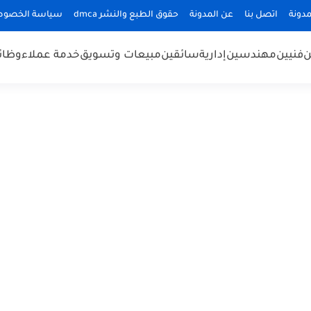
دونة
اتصل بنا
عن المدونة
حقوق الطبع والنشر dmca
سياسة الخصوص
ن
فنيين
مهندسين
إدارية
سائقين
مبيعات وتسويق
خدمة عملاء
وظائ