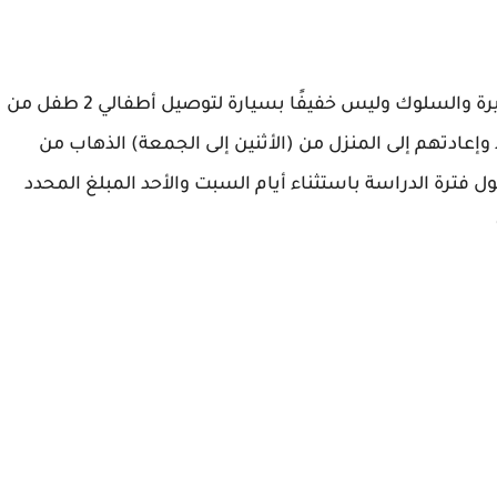
أبحث عن سائق لديه خبرة في أبوظبي وحسن السيرة والسلوك وليس خفيفًا بسيارة لتوصيل أطفالي 2 طفل من
وإعادتهم إلى المنزل من (الأثنين إلى الجمعة) الذهاب من
احًا والعودة الساعة 2:15 مساءً طول فترة الدراسة باستثناء أيام السبت والأحد المبلغ المحدد