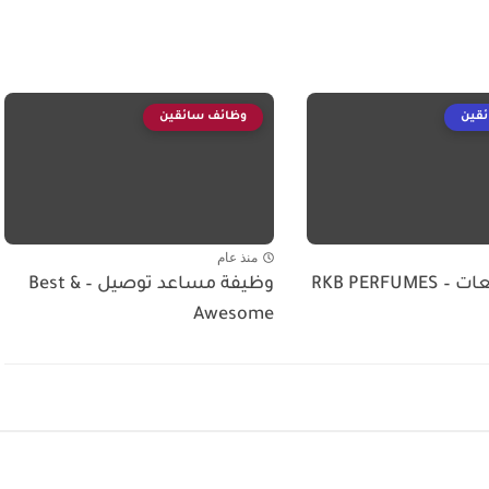
قين
وظائف سائقين
منذ عام
RKB PERFU
وظيفة مساعد توصيل – Best &
Awesome