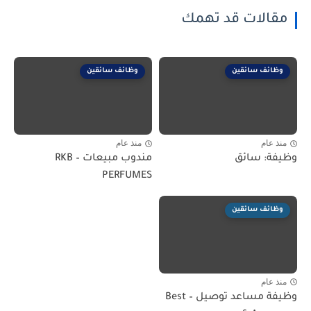
مقالات قد تهمك
وظائف سائقين
وظائف سائقين
منذ عام
منذ عام
وظيفة: سائق
مندوب مبيعات – RKB
PERFUMES
وظائف سائقين
منذ عام
وظيفة مساعد توصيل – Best