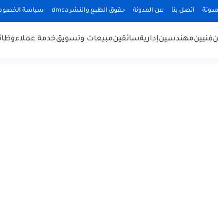
دونة
اتصل بنا
عن المدونة
حقوق الطبع والنشر dmca
سياسة الخصوص
ن
فنيين
مهندسين
إدارية
سائقين
مبيعات وتسويق
خدمة عملاء
وظائ