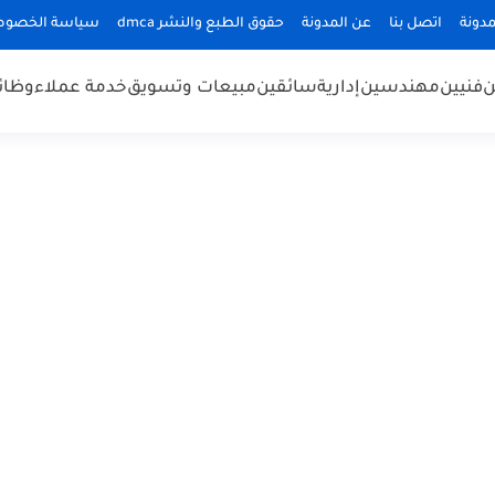
دونة
اتصل بنا
عن المدونة
حقوق الطبع والنشر dmca
سياسة الخصوص
ن
فنيين
مهندسين
إدارية
سائقين
مبيعات وتسويق
خدمة عملاء
وظائ