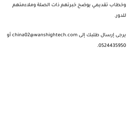
وخطاب تقديمي يوضح خبرتهم ذات الصلة وملاءمتهم
للدور.
يرجى إرسال طلبك إلى china02@wanshightech.com أو
0524435950.