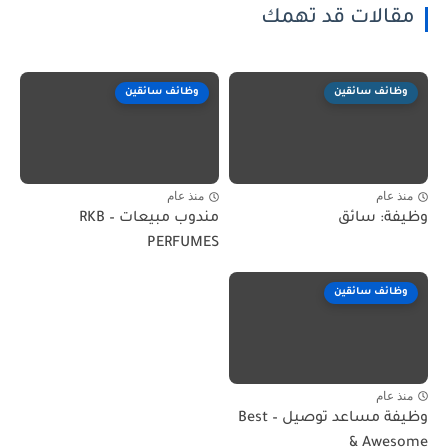
مقالات قد تهمك
وظائف سائقين
وظائف سائقين
منذ عام
منذ عام
وظيفة: سائق
مندوب مبيعات – RKB
PERFUMES
وظائف سائقين
منذ عام
وظيفة مساعد توصيل – Best
& Awesome