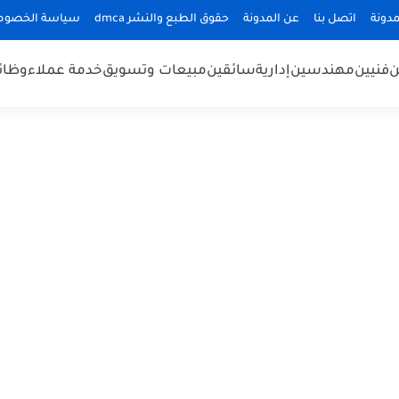
دونة
اتصل بنا
عن المدونة
حقوق الطبع والنشر dmca
سياسة الخصوص
ن
فنيين
مهندسين
إدارية
سائقين
مبيعات وتسويق
خدمة عملاء
وظائ