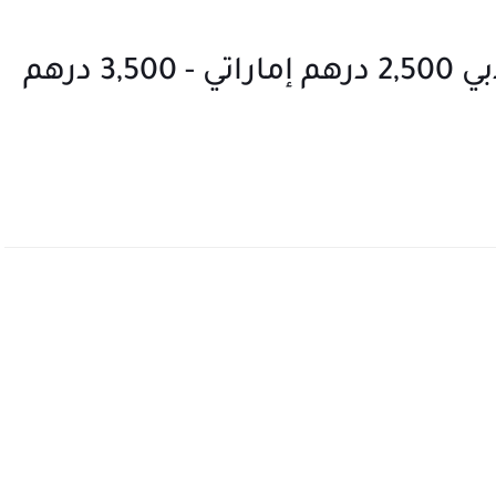
مطلوب سائق لافوغ م.م.ح. دبي 2,500 درهم إماراتي - 3,500 درهم