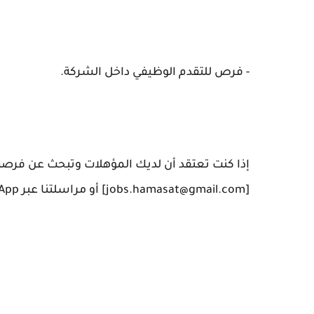
- فرص للتقدم الوظيفي داخل الشركة.
إذا كنت تعتقد أن لديك المؤهلات وتبحث عن فرصة ل
[jobs.hamasat@gmail.com] أو مراسلتنا عبر WhatsApp على [+971527764058].