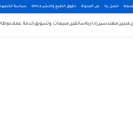
دونة
اتصل بنا
عن المدونة
حقوق الطبع والنشر dmca
سياسة الخصوص
ن
فنيين
مهندسين
إدارية
سائقين
مبيعات وتسويق
خدمة عملاء
وظائ