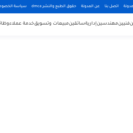
دونة
اتصل بنا
عن المدونة
حقوق الطبع والنشر dmca
سياسة الخصوص
ن
فنيين
مهندسين
إدارية
سائقين
مبيعات وتسويق
خدمة عملاء
وظائ