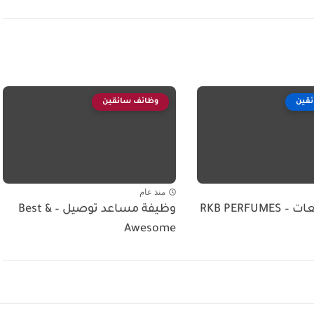
قين
وظائف سائقين
منذ عام
RKB PERFU
وظيفة مساعد توصيل – Best &
Awesome