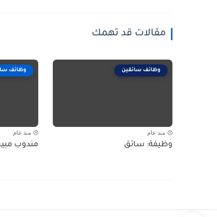
مقالات قد تهمك
وظائف سائقين
وظائف سائ
منذ عام
منذ عام
وظيفة: سائق
مندوب مبيعات – MES