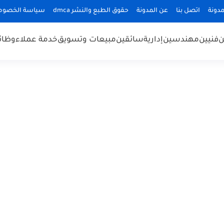
دونة
اتصل بنا
عن المدونة
حقوق الطبع والنشر dmca
سياسة الخصوص
ن
فنيين
مهندسين
إدارية
سائقين
مبيعات وتسويق
خدمة عملاء
وظائ