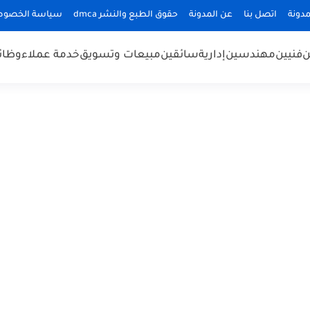
دونة
اتصل بنا
عن المدونة
حقوق الطبع والنشر dmca
سياسة الخصوص
ن
فنيين
مهندسين
إدارية
سائقين
مبيعات وتسويق
خدمة عملاء
وظائ