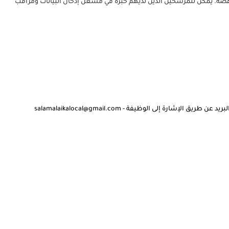
نهضة.
يمكن للمرشحين الذين لديهم خبرة في مشغل إدخال البيانات ومراقب
ارة إلى الوظيفة - salamalaikalocal@gmail.com