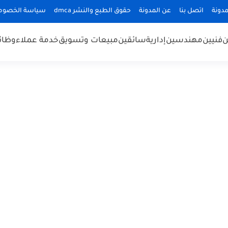
دونة
اتصل بنا
عن المدونة
حقوق الطبع والنشر dmca
سياسة الخصوص
ن
فنيين
مهندسين
إدارية
سائقين
مبيعات وتسويق
خدمة عملاء
وظائ