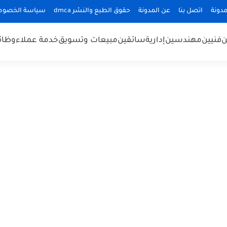
دونة
اتصل بنا
عن المدونة
حقوق الطبع والنشر dmca
سياسة الخصوص
ن
فنيين
مهندسين
إدارية
سائقين
مبيعات وتسويق
خدمة عملاء
وظائ