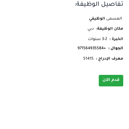
تفاصيل الوظيفة:
المسمى
الوظيفي
مكان الوظيفة:
دبي
الخبرة :
2-3 سنوات
الجوال :
+971564935584
معرف الإدراج :
51415
قدم الآن