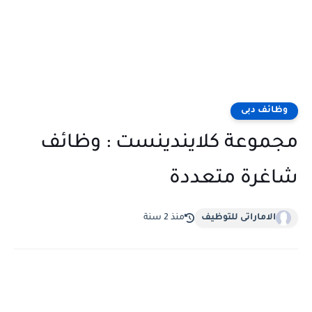
وظائف دبى
مجموعة كلايندينست : وظائف
شاغرة متعددة
الاماراتى للتوظيف
منذ 2 سنة