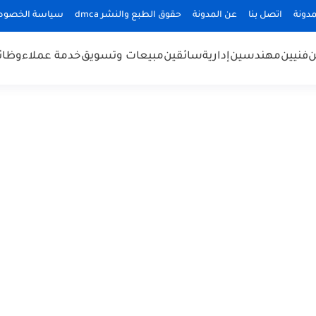
دونة
اتصل بنا
عن المدونة
حقوق الطبع والنشر dmca
سياسة الخصوص
ن
فنيين
مهندسين
إدارية
سائقين
مبيعات وتسويق
خدمة عملاء
وظائ