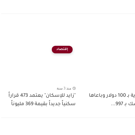
إقتصاد
منذ 3 سنة
اشتريا حاوية بـ 100 دولار وباعاها
"زايد للإسكان" يعتمد 473 قراراً
997...
سكنياً جديداً بقيمة 369 مليوناً